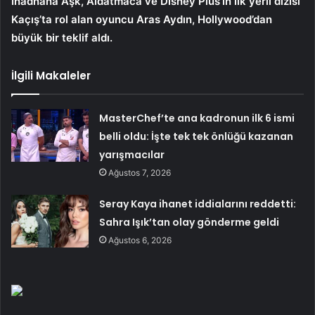
Inadnana Aşk, Aldatmaca ve Disney Plus’ın ilk yerli dizisi
Kaçış’ta rol alan oyuncu Aras Aydın, Hollywood’dan
büyük bir teklif aldı.
İlgili Makaleler
MasterChef’te ana kadronun ilk 6 ismi
belli oldu: İşte tek tek önlüğü kazanan
yarışmacılar
Ağustos 7, 2026
Seray Kaya ihanet iddialarını reddetti:
Sahra Işık’tan olay gönderme geldi
Ağustos 6, 2026