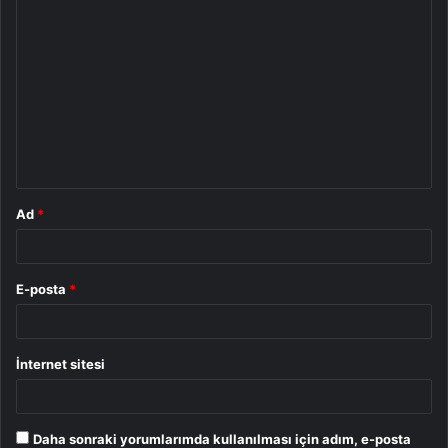
Y
o
r
u
m
*
Ad
*
E-posta
*
İnternet sitesi
Daha sonraki yorumlarımda kullanılması için adım, e-posta