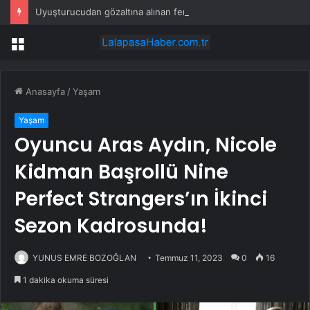
Uyuşturucudan gözaltına alınan fenomen: ‘Ben sipariş ettim’
Menü
Anasayfa
/
Yaşam
Yaşam
Oyuncu Aras Aydın, Nicole
Kidman Başrollü Nine
Perfect Strangers’ın İkinci
Sezon Kadrosunda!
YUNUS EMRE BOZOĞLAN
Temmuz 11, 2023
0
16
1 dakika okuma süresi