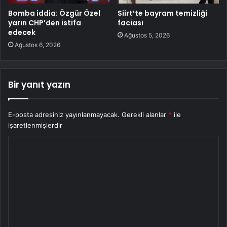
Bomba iddia: Özgür Özel
Siirt’te bayram temizliği
yarın CHP’den istifa
faciası
edecek
Ağustos 5, 2026
Ağustos 6, 2026
Bir yanıt yazın
E-posta adresiniz yayınlanmayacak.
Gerekli alanlar
*
ile
işaretlenmişlerdir
Y
o
r
u
m
*