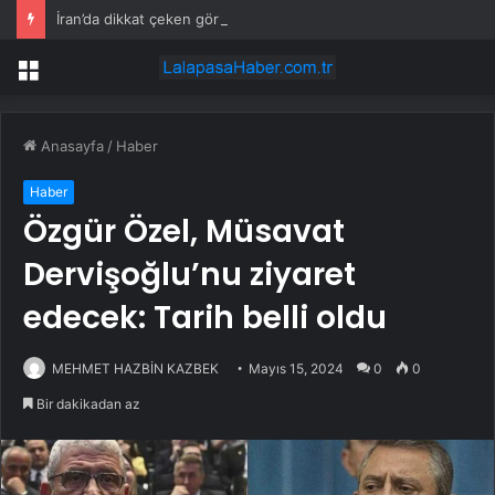
İran’da dikkat çeken görüntüler: Halk sahilde silahlarla devriye atıyor
Menü
Anasayfa
/
Haber
Haber
Özgür Özel, Müsavat
Dervişoğlu’nu ziyaret
edecek: Tarih belli oldu
MEHMET HAZBİN KAZBEK
Mayıs 15, 2024
0
0
Bir dakikadan az