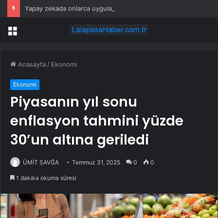
Yapay zekada onlarca uygulamanın yerini tek asistan alabilir
Menü
Anasayfa
/
Ekonomi
Ekonomi
Piyasanın yıl sonu
enflasyon tahmini yüzde
30’un altına geriledi
ÜMİT SAVĞA
Temmuz 31, 2025
0
0
1 dakika okuma süresi