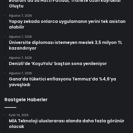
Bodrum’da Su Hattı Patladı, Trafikte Uzun Kuyruklar
Oluştu
Ağustos 7, 2026
Yapay zekada onlarca uygulamanın yerini tek asistan
alabilir
Ağustos 7, 2026
Üniversite diploması istemeyen meslek 3,5 milyon TL
kazandırıyor
Ağustos 7, 2026
Denizli’de ‘KoşuYolu’ baştan sona yenileniyor
Ağustos 7, 2026
Gana’da tüketici enflasyonu Temmuz’da %4,6’ya
yavaşladı
Rastgele Haberler
Eylül 14, 2025
MİA Teknoloji uluslararası alanda daha fazla görünür
olacak