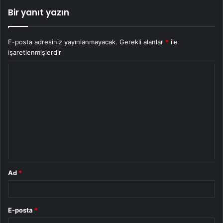
Bir yanıt yazın
E-posta adresiniz yayınlanmayacak.
Gerekli alanlar
*
ile
işaretlenmişlerdir
Y
o
r
u
m
*
Ad
*
E-posta
*