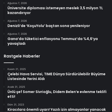
Ağustos 7, 2026
Üniversite diploması istemeyen meslek 3,5 milyon TL
kazandırıyor
Ağustos 7, 2026
Denizli’de ‘KoşuYolu’ baştan sona yenileniyor
Ağustos 7, 2026
Gana’da tüketici enflasyonu Temmuz’da %4,6’ya
yavaşladı
Rastgele Haberler
Kasım 21, 2025
Çelebi Hava Servisi, TIME Dünya Sürdürülebilir Büyüme
Listesinde Yerini Aldı
Aralık 31, 2025
Ünlü şef Somer Sivrioğlu, Didem Belen’e evlenme teklifi
etti!
Ekim 31, 2023
Kiracılara önemli uyarı! Yazılı izin almayanlar yanacak