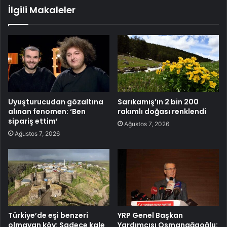
İlgili Makaleler
Uyuşturucudan gözaltına
Sarıkamış’ın 2 bin 200
alınan fenomen: ‘Ben
rakımlı doğası renklendi
sipariş ettim’
Ağustos 7, 2026
Ağustos 7, 2026
Türkiye’de eşi benzeri
YRP Genel Başkan
olmayan köy: Sadece kale
Yardımcısı Osmanağaoğlu: