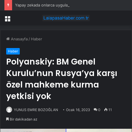
Yapay zekada onlarca uygulamanın yerini tek asistan alabilir
Menü
Anasayfa
/
Haber
Haber
Polyanskiy: BM Genel
Kurulu’nun Rusya’ya karşı
özel mahkeme kurma
yetkisi yok
YUNUS EMRE BOZOĞLAN
Ocak 16, 2023
0
11
Bir dakikadan az