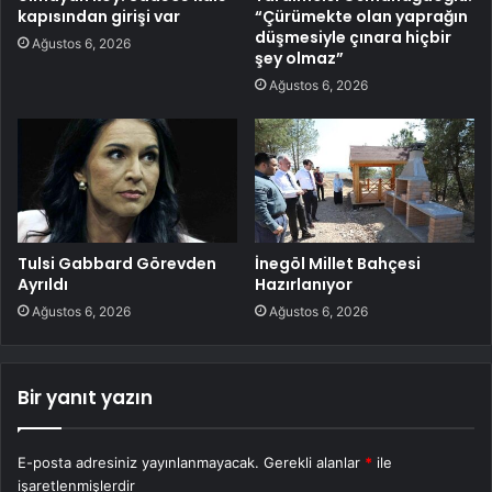
kapısından girişi var
“Çürümekte olan yaprağın
düşmesiyle çınara hiçbir
Ağustos 6, 2026
şey olmaz”
Ağustos 6, 2026
Tulsi Gabbard Görevden
İnegöl Millet Bahçesi
Ayrıldı
Hazırlanıyor
Ağustos 6, 2026
Ağustos 6, 2026
Bir yanıt yazın
E-posta adresiniz yayınlanmayacak.
Gerekli alanlar
*
ile
işaretlenmişlerdir