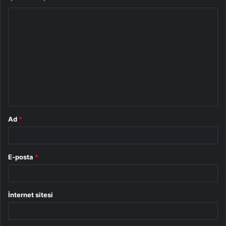
Y
o
r
u
m
*
Ad
*
E-posta
*
İnternet sitesi