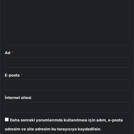
r
u
m
*
Ad
*
E-posta
*
İnternet sitesi
Daha sonraki yorumlarımda kullanılması için adım, e-posta
adresim ve site adresim bu tarayıcıya kaydedilsin.