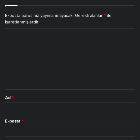
E-posta adresiniz yayınlanmayacak.
Gerekli alanlar
*
ile
işaretlenmişlerdir
Y
o
r
u
m
*
Ad
*
E-posta
*