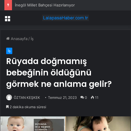
İnegöl Millet Bahçesi Hazırlanıyor
Menü
Anasayfa
/
İş
İş
Rüyada doğmamış
bebeğinin öldüğünü
görmek ne anlama gelir?
ÖZTAN KEŞKEK
Temmuz 21, 2023
0
11
2 dakika okuma süresi