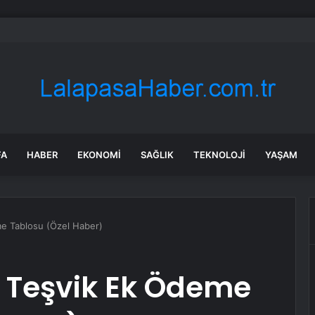
yaratacak sözler: Şu düğünlere gitmeyin, Allah’a hesabını veremeyiz
FA
HABER
EKONOMI
SAĞLIK
TEKNOLOJI
YAŞAM
me Tablosu (Özel Haber)
i Teşvik Ek Ödeme