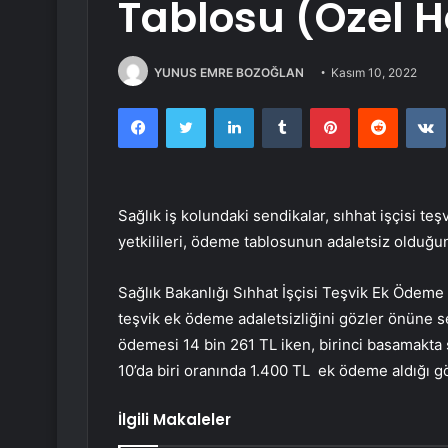
Tablosu (Özel 
YUNUS EMRE BOZOĞLAN
Kasım 10, 2022
Facebook
Twitter
LinkedIn
Tumblr
Pinterest
Reddit
Sağlık iş kolundaki sendikalar, sıhhat işçisi t
yetkilileri, ödeme tablosunun adaletsiz olduğu
Sağlık Bakanlığı Sıhhat İşçisi Teşvik Ek Ödeme 
teşvik ek ödeme adaletsizliğini gözler önüne s
ödemesi 14 bin 261 TL iken, birinci basamakta s
10’da biri oranında 1.400 TL ek ödeme aldığı g
İlgili Makaleler