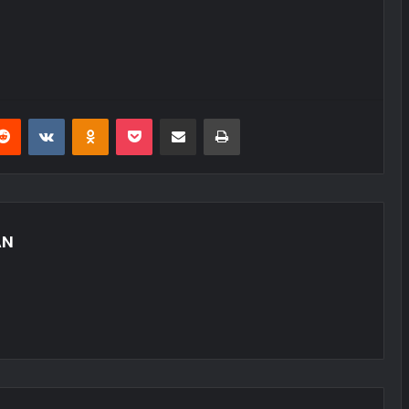
erest
Reddit
VKontakte
Odnoklassniki
Pocket
E-Posta ile paylaş
Yazdır
AN