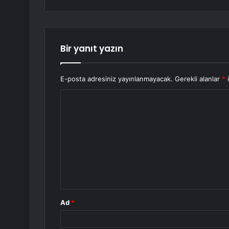
Bir yanıt yazın
E-posta adresiniz yayınlanmayacak.
Gerekli alanlar
*
i
Y
o
r
u
m
*
Ad
*