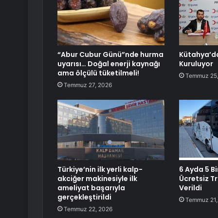
“Abur Cubur Günü”nde hurma
Kütahya’da
uyarısı… Doğal enerji kaynağı
Kuruluyor
ama ölçülü tüketilmeli!
Temmuz 25,
Temmuz 27, 2026
Türkiye’nin ilk yerli kalp-
6 Ayda 5 B
akciğer makinesiyle ilk
Ücretsiz T
ameliyat başarıyla
Verildi
gerçekleştirildi
Temmuz 21,
Temmuz 22, 2026