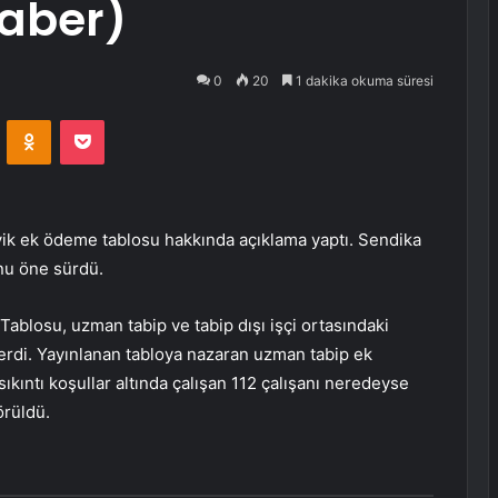
Haber)
0
20
1 dakika okuma süresi
VKontakte
Odnoklassniki
Pocket
eşvik ek ödeme tablosu hakkında açıklama yaptı. Sendika
nu öne sürdü.
Tablosu, uzman tabip ve tabip dışı işçi ortasındaki
erdi. Yayınlanan tabloya nazaran uzman tabip ek
ıkıntı koşullar altında çalışan 112 çalışanı neredeyse
örüldü.