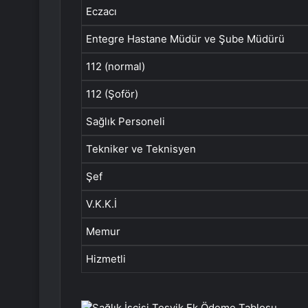
Eczacı
Entegre Hastane Müdür ve Şube Müdürü
112 (normal)
112 (Şoför)
Sağlık Personeli
Tekniker ve Teknisyen
Şef
V.K.K.İ
Memur
Hizmetli
Sağlık İşçisi Teşvik Ek Ödeme Tablosu