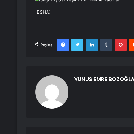
(BSHA)
Facebook
Twitter
LinkedIn
Tumblr
Pint
Paylaş
YUNUS EMRE BOZOĞL