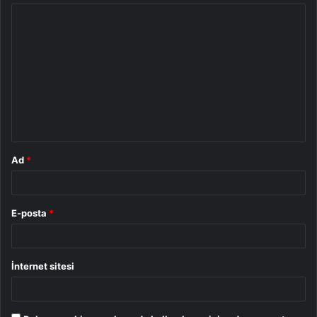
Y
o
r
u
m
*
Ad
*
E-posta
*
İnternet sitesi