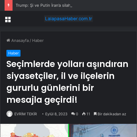
Trump: Şi ve Putin İran’a silah satmayacaklarını söyledi
Menü
Anasayfa
/
Haber
Haber
Seçimlerde yolları aşındıran
siyasetçiler, il ve ilçelerin
gururlu günlerini bir
mesajla geçirdi!
EVRİM TEKİR
Eylül 8, 2023
0
11
Bir dakikadan az