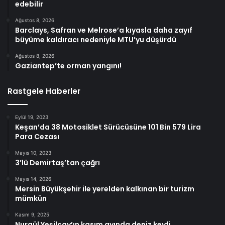
edebilir
Ağustos 8, 2026
Barclays, Safran ve Melrose’a kıyasla daha zayıf
büyüme kaldıracı nedeniyle MTU’yu düşürdü
Ağustos 8, 2026
Gaziantep’te orman yangını!
Rastgele Haberler
Eylül 19, 2023
Keşan’da 38 Motosiklet Sürücüsüne 101 Bin 579 Lira
Para Cezası
Mayıs 10, 2023
3’lü Demirtaş’tan çağrı
Mayıs 14, 2026
Mersin Büyükşehir ile yerelden kalkınan bir turizm
mümkün
Kasım 9, 2025
Nurgül Yeşilçay’ın kasım ayında deniz keyfi