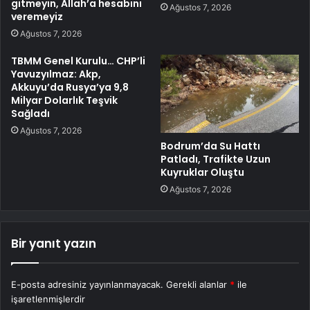
gitmeyin, Allah’a hesabını
Ağustos 7, 2026
veremeyiz
Ağustos 7, 2026
TBMM Genel Kurulu… CHP’li
Yavuzyılmaz: Akp,
Akkuyu’da Rusya’ya 9,8
Milyar Dolarlık Teşvik
Sağladı
Ağustos 7, 2026
Bodrum’da Su Hattı
Patladı, Trafikte Uzun
Kuyruklar Oluştu
Ağustos 7, 2026
Bir yanıt yazın
E-posta adresiniz yayınlanmayacak.
Gerekli alanlar
*
ile
işaretlenmişlerdir