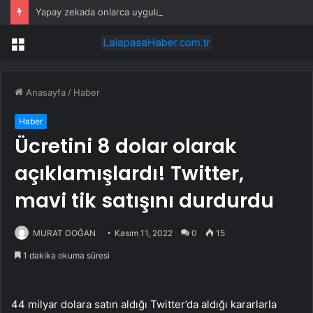
Yapay zekada onlarca uygulamanın yerini tek asistan alabilir
Menü
Anasayfa
/
Haber
Haber
Ücretini 8 dolar olarak
açıklamışlardı! Twitter,
mavi tik satışını durdurdu
MURAT DOĞAN
Kasım 11, 2022
0
15
1 dakika okuma süresi
44 milyar dolara satın aldığı Twitter’da aldığı kararlarla