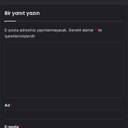
Bir yanıt yazın
E-posta adresiniz yayınlanmayacak.
Gerekli alanlar
*
ile
işaretlenmişlerdir
Y
o
r
u
m
*
Ad
*
E-posta
*