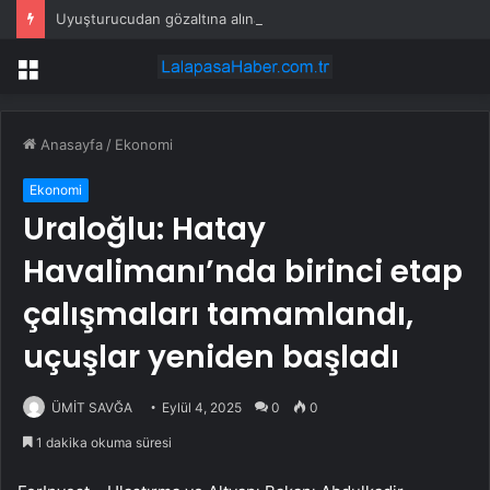
Uyuşturucudan gözaltına alınan fenomen: ‘Ben sipariş ettim’
Menü
Anasayfa
/
Ekonomi
Ekonomi
Uraloğlu: Hatay
Havalimanı’nda birinci etap
çalışmaları tamamlandı,
uçuşlar yeniden başladı
ÜMİT SAVĞA
Eylül 4, 2025
0
0
1 dakika okuma süresi