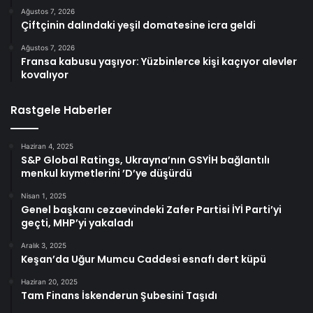
Ağustos 7, 2026
Çiftçinin dalındaki yeşil domatesine icra geldi
Ağustos 7, 2026
Fransa kabusu yaşıyor: Yüzbinlerce kişi kaçıyor alevler
kovalıyor
Rastgele Haberler
Haziran 4, 2025
S&P Global Ratings, Ukrayna’nın GSYİH bağlantılı
menkul kıymetlerini ’D’ye düşürdü
Nisan 1, 2025
Genel başkanı cezaevindeki Zafer Partisi İYİ Parti’yi
geçti, MHP’yi yakaladı
Aralık 3, 2025
Keşan’da Uğur Mumcu Caddesi esnafı dert küpü
Haziran 20, 2025
Tam Finans İskenderun Şubesini Taşıdı