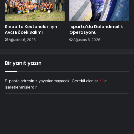
Sinop’ta Kestaneler İçin
Isparta’da Dolandırıcılık
Avcı Böcek Salımı
Operasyonu
Ağustos 6, 2026
Ağustos 6, 2026
Bir yanıt yazın
E-posta adresiniz yayınlanmayacak.
Gerekli alanlar
*
ile
işaretlenmişlerdir
Y
o
r
u
m