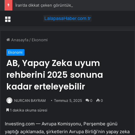
İran’da dikkat çeken görüntüler: Halk sahilde silahlarla devriye atıyor
Menü
Anasayfa
/
Ekonomi
Ekonomi
AB, Yapay Zeka uyum
rehberini 2025 sonuna
kadar erteleyebilir
NURCAN BAYRAM
Temmuz 5, 2025
0
0
1 dakika okuma süresi
Investing.com — Avrupa Komisyonu, Perşembe günü
yaptığı açıklamada, şirketlerin Avrupa Birliği’nin yapay zeka