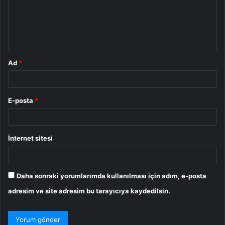
u
m
*
Ad
*
E-posta
*
İnternet sitesi
Daha sonraki yorumlarımda kullanılması için adım, e-posta
adresim ve site adresim bu tarayıcıya kaydedilsin.