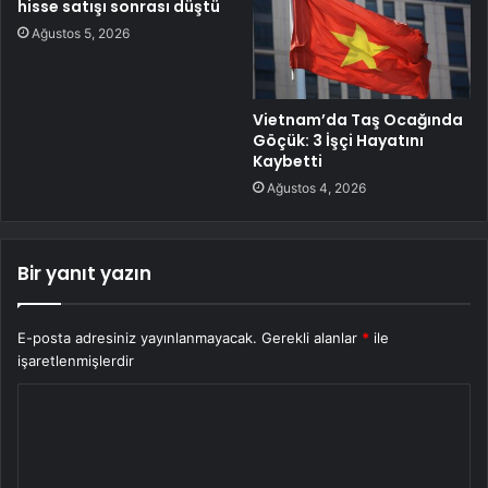
hisse satışı sonrası düştü
Ağustos 5, 2026
Vietnam’da Taş Ocağında
Göçük: 3 İşçi Hayatını
Kaybetti
Ağustos 4, 2026
Bir yanıt yazın
E-posta adresiniz yayınlanmayacak.
Gerekli alanlar
*
ile
işaretlenmişlerdir
Y
o
r