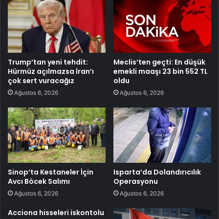
Trump’tan yeni tehdit:
Meclis’ten geçti: En düşük
Hürmüz açılmazsa İran’ı
emekli maaşı 23 bin 552 TL
çok sert vuracağız
oldu
Ağustos 6, 2026
Ağustos 6, 2026
Sinop’ta Kestaneler İçin
Isparta’da Dolandırıcılık
Avcı Böcek Salımı
Operasyonu
Ağustos 6, 2026
Ağustos 6, 2026
Acciona hisseleri iskontolu