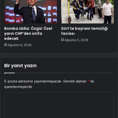
Bomba iddia: Özgür Özel
Siirt’te bayram temizliği
yarın CHP’den istifa
faciası
edecek
Ağustos 5, 2026
Ağustos 6, 2026
Bir yanıt yazın
E-posta adresiniz yayınlanmayacak.
Gerekli alanlar
*
ile
işaretlenmişlerdir
Y
o
r