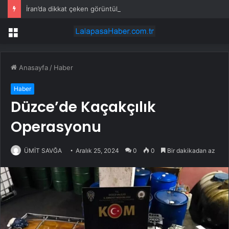
İran’da dikkat çeken görüntüler: Halk sahilde silahlarla devriye atıyor
Menü
Anasayfa
/
Haber
Haber
Düzce’de Kaçakçılık
Operasyonu
ÜMİT SAVĞA
Aralık 25, 2024
0
0
Bir dakikadan az