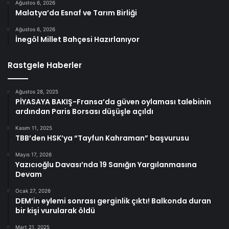
Ağustos 6, 2026
Malatya’da Esnaf ve Tarım Birliği
Ağustos 6, 2026
İnegöl Millet Bahçesi Hazırlanıyor
Rastgele Haberler
Ağustos 28, 2025
PİYASAYA BAKIŞ-Fransa’da güven oylaması talebinin
ardından Paris Borsası düşüşle açıldı
Kasım 11, 2025
TBB’den HSK’ya “Tayfun Kahraman” başvurusu
Mayıs 17, 2026
Yazıcıoğlu Davası’nda 19 Sanığın Yargılanmasına
Devam
Ocak 27, 2026
DEM’in eylemi sonrası gerginlik çıktı! Balkonda duran
bir kişi vurularak öldü
Mart 21, 2025