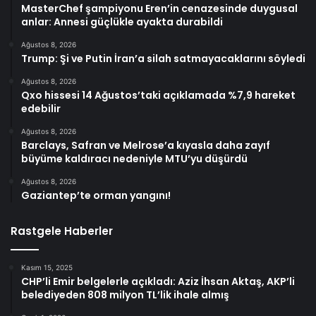
MasterChef şampiyonu Eren’in cenazesinde duygusal
anlar: Annesi güçlükle ayakta durabildi
Ağustos 8, 2026
Trump: Şi ve Putin İran’a silah satmayacaklarını söyledi
Ağustos 8, 2026
Qxo hissesi 14 Ağustos’taki açıklamada %7,9 hareket
edebilir
Ağustos 8, 2026
Barclays, Safran ve Melrose’a kıyasla daha zayıf
büyüme kaldıracı nedeniyle MTU’yu düşürdü
Ağustos 8, 2026
Gaziantep’te orman yangını!
Rastgele Haberler
Kasım 15, 2025
CHP’li Emir belgelerle açıkladı: Aziz İhsan Aktaş, AKP’li
belediyeden 808 milyon TL’lik ihale almış