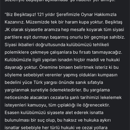
“Biz Beşiktaşız! 121 yıldır Şerefimizle Oynar Hakkımızla
Kazanırız. Müzemizde tek bir haram kupa yoktur. Beşiktaş
JK olarak siyasetle aramıza hep mesafe koyarak tüm siyasi
partilere eşit durmayı başarmış onurlu bir geçmişe sahibiz.
Siyasi ikballeri doğrultusunda kulübümüzü tehlikeli
polemiklere çekmeye çalışanlara bu fırsatı tanımayacağız.
Kulübümüzle ilgili yapılan isnadın hiçbir maddi ve hukuki
dayanağı yoktur. Önemine binaen belirtmek isteriz ki bu
söyleme sebebiyet verenler yapmış oldukları kumpasın
bedelini yüce Türk yargısı önünde sanık sıfatıyla
yargılanmak suretiyle ödemektedirler. Bu yargılama
neticesinde alacakları cezalarla şanlı tarihimizi lekelemek
isteyenleri kamuoyu, tüm çıplaklığı ile öğrenecektir.
Esasen kulübümüzü siyasete alet ederek isnatta
bulunulması bir suç olup, bu haksız ve hukuka aykırı
isnatlar sebebiyle her türlü hukuki ve cezai yollara