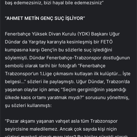
baş edemezsiniz, bizi hayal bile edemezsiniz”
“AHMET METİN GENÇ SUÇ İŞLİYOR”
Fenerbahçe Yüksek Divan Kurulu (YDK) Başkanı Uğur
Dündar da Yargıtay kararıyla kesinleşmiş bir FETÖ
kumpasına karşı Genç’in bu sözlerle suç işlediğini
söylemişti. Dündar Fenerbahçe-Trabzonspor dostluğunun
sembolü olarak tarihi bir fotoğrafı “Fenerbahçe
Trabzonspor’un 1.Lige çıkmasını kutlayan ilk kulüptür… İşte
belgesi…” sözleri ile paylaşmıştı. Uğur Dündar, Trabzon’da
yaşanan olaylar için amaç “Seçim gerginliğinin yaşandığı
ülkede kaos ortamı yaratmak mıydı?” sorusunu yöneltmiş,
şu sözleri kullanmıştı:
“Pazar akşamı yaşanan vahşet asla tüm Trabzonspor
seyircisine maledilemez. Ancak çok sayıda kişi niçin
yüzleri maskeli olarak maçı izler? Bu kişiler sürekli olarak