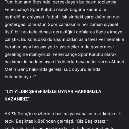
Tüm bunların ötesinde, gerçekleşen bu basın toplantısı
Fenerbahçe Spor Kulübü olarak bugüne kadar dile
getirdiğimiz siyaset-futbol ilişkisindeki çarpıklığın en net
göstergesi olmuştur. Spor camiasının her zaman siyaset
üstü bir noktada olması gerektiğini defalarca ifade etmeye
çalıştık. Bu konudaki duruşumuzdan asla taviz vermemekle
beraber, aynı hassasiyeti siyasetçilerin de göstermesi
gerektiğine inanıyoruz. Fenerbahçe Spor Kulübü olarak
hakkımızda haddini aşan ifadelerle beyanatlar veren Ahmet
Metin Genç hakkında gerekli suç duyurularında
bulunulmuştur”
“121 YILDIR ŞEREFİMİZLE OYNAR HAKKIMIZLA
KAZANIRIZ”
AKP’li Genç’in sözlerinin basına yansımasının ardından ilk
tepki Beşiktaş klübünden gelmişti. “Biz Beşiktaşız!”
sözleriyle başlayan açıklamada şu ifadeler yer almıştı: