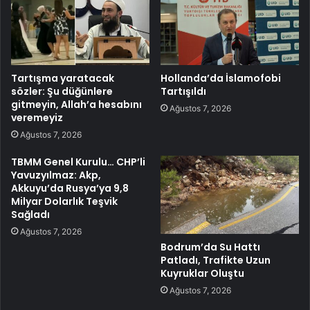
Tartışma yaratacak
Hollanda’da İslamofobi
sözler: Şu düğünlere
Tartışıldı
gitmeyin, Allah’a hesabını
Ağustos 7, 2026
veremeyiz
Ağustos 7, 2026
TBMM Genel Kurulu… CHP’li
Yavuzyılmaz: Akp,
Akkuyu’da Rusya’ya 9,8
Milyar Dolarlık Teşvik
Sağladı
Ağustos 7, 2026
Bodrum’da Su Hattı
Patladı, Trafikte Uzun
Kuyruklar Oluştu
Ağustos 7, 2026