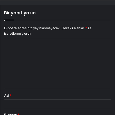
Bir yanıt yazın
E-posta adresiniz yayınlanmayacak.
Gerekli alanlar
*
ile
işaretlenmişlerdir
Y
o
r
u
m
*
Ad
*
E-posta
*