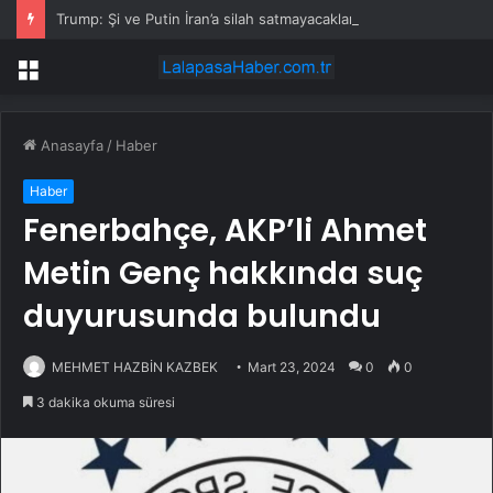
Trump: Şi ve Putin İran’a silah satmayacaklarını söyledi
Menü
Anasayfa
/
Haber
Haber
Fenerbahçe, AKP’li Ahmet
Metin Genç hakkında suç
duyurusunda bulundu
MEHMET HAZBİN KAZBEK
Mart 23, 2024
0
0
3 dakika okuma süresi