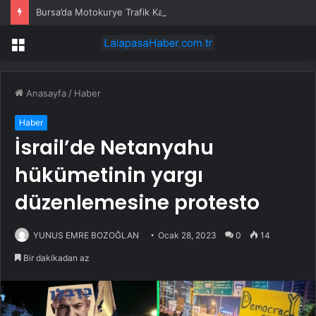
Bursa’da Motokurye Trafik Kazasında Hayatını Kaybetti
Menü
Anasayfa
/
Haber
Haber
İsrail’de Netanyahu
hükümetinin yargı
düzenlemesine protesto
YUNUS EMRE BOZOĞLAN
Ocak 28, 2023
0
14
Bir dakikadan az