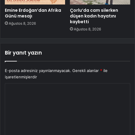
Emine Erdoğan’dan Afrika
Çorlu’da cam silerken
Günü mesajı
düşen kadın hayatını
kaybetti
Ağustos 8, 2026
Ağustos 8, 2026
Bir yanıt yazın
E-posta adresiniz yayınlanmayacak.
Gerekli alanlar
*
ile
işaretlenmişlerdir
Y
o
r
u
m
*