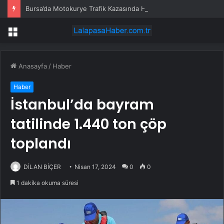
Bursa’da Motokurye Trafik Kazasında Hayatını Kaybetti
Menü
Anasayfa
/
Haber
Haber
İstanbul’da bayram
tatilinde 1.440 ton çöp
toplandı
DİLAN BİÇER
Nisan 17, 2024
0
0
1 dakika okuma süresi