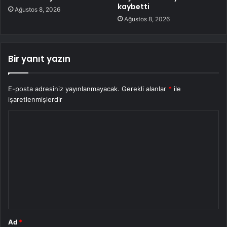
kaybetti
Ağustos 8, 2026
Ağustos 8, 2026
Bir yanıt yazın
E-posta adresiniz yayınlanmayacak.
Gerekli alanlar
*
ile
işaretlenmişlerdir
Y
o
r
u
m
*
Ad
*