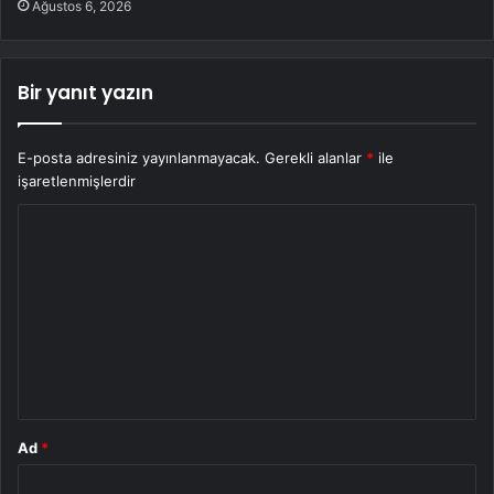
Ağustos 6, 2026
Bir yanıt yazın
E-posta adresiniz yayınlanmayacak.
Gerekli alanlar
*
ile
işaretlenmişlerdir
Y
o
r
u
m
*
Ad
*