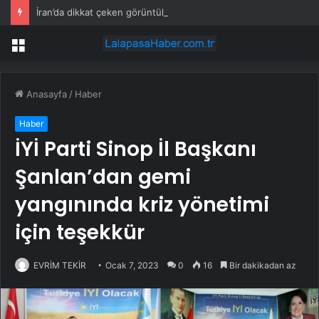
İran’da dikkat çeken görüntüler: Halk sahilde silahlarla devriye atıyor
Menü
Anasayfa
/
Haber
Haber
İYİ Parti Sinop İl Başkanı
Şanlan’dan gemi
yangınında kriz yönetimi
için teşekkür
EVRİM TEKİR
Ocak 7, 2023
0
16
Bir dakikadan az