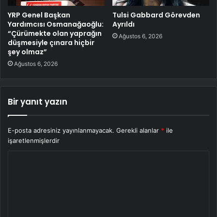
YRP Genel Başkan
Tulsi Gabbard Görevden
Yardımcısı Osmanağaoğlu:
Ayrıldı
“Çürümekte olan yaprağın
Ağustos 6, 2026
düşmesiyle çınara hiçbir
şey olmaz”
Ağustos 6, 2026
Bir yanıt yazın
E-posta adresiniz yayınlanmayacak.
Gerekli alanlar
*
ile
işaretlenmişlerdir
Y
o
r
u
m