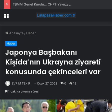
TBMM Genel Kurulu… CHP’li Yavuzyılmaz: Akp, Akkuyu’da Rusya’ya 9,8 Milyar Dolarlık Teşvik Sağladı
Menü
Anasayfa
/
Haber
Haber
Japonya Başbakanı
Kişida’nın Ukrayna ziyareti
konusunda çekinceleri var
EVRİM TEKİR
Ocak 27, 2023
0
12
1 dakika okuma süresi