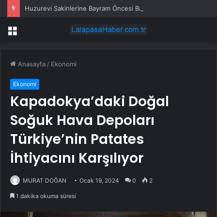
Huzurevi Sakinlerine Bayram Öncesi Bakım
Menü
Anasayfa
/
Ekonomi
Ekonomi
Kapadokya’daki Doğal
Soğuk Hava Depoları
Türkiye’nin Patates
İhtiyacını Karşılıyor
MURAT DOĞAN
Ocak 19, 2024
0
2
1 dakika okuma süresi