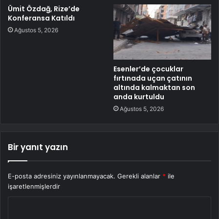
Ümit Özdağ, Rize’de
Konferansa Katıldı
Ağustos 5, 2026
Esenler’de çocuklar
fırtınada uçan çatının
altında kalmaktan son
anda kurtuldu
Ağustos 5, 2026
Bir yanıt yazın
E-posta adresiniz yayınlanmayacak.
Gerekli alanlar
*
ile
işaretlenmişlerdir
Y
o