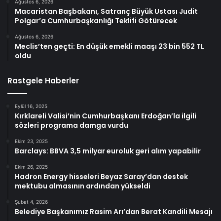
Ağustos 6, 2026
Macaristan Başbakanı, Satranç Büyük Ustası Judit
Polgar’a Cumhurbaşkanlığı Teklifi Götürecek
Ağustos 6, 2026
Meclis’ten geçti: En düşük emekli maaşı 23 bin 552 TL
oldu
Rastgele Haberler
Eylül 16, 2025
Kırklareli Valisi’nin Cumhurbaşkanı Erdoğan’la ilgili
sözleri programa damga vurdu
Ekim 23, 2025
Barclays: BBVA 3,5 milyar euroluk geri alım yapabilir
Ekim 26, 2025
Hadron Energy hisseleri Beyaz Saray’dan destek
mektubu almasının ardından yükseldi
Şubat 4, 2026
Belediye Başkanımız Rasim Arı’dan Berat Kandili Mesajı