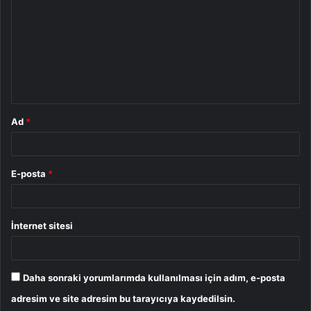
r
u
m
*
Ad
*
E-posta
*
İnternet sitesi
Daha sonraki yorumlarımda kullanılması için adım, e-posta
adresim ve site adresim bu tarayıcıya kaydedilsin.