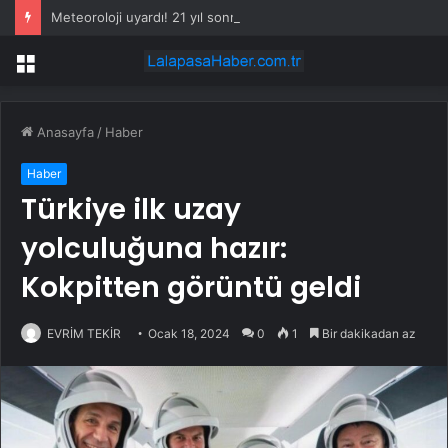
Meteoroloji uyardı! 21 yıl sonra ilk… 35 ile şiddetli geliyor
Menü
Anasayfa
/
Haber
Haber
Türkiye ilk uzay
yolculuğuna hazır:
Kokpitten görüntü geldi
EVRİM TEKİR
Ocak 18, 2024
0
1
Bir dakikadan az