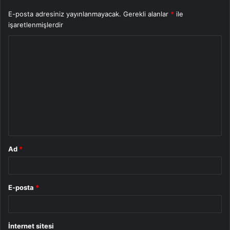
E-posta adresiniz yayınlanmayacak.
Gerekli alanlar
*
ile
işaretlenmişlerdir
Y
o
r
u
m
*
Ad
*
E-posta
*
İnternet sitesi