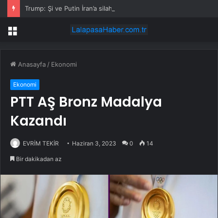
Trump: Şi ve Putin İran’a silah satmayacaklarını söyledi
Menü
Anasayfa
/
Ekonomi
Ekonomi
PTT AŞ Bronz Madalya
Kazandı
EVRİM TEKİR
Haziran 3, 2023
0
14
Bir dakikadan az