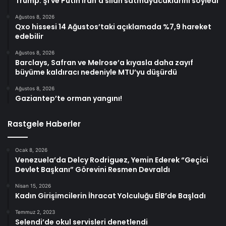
Trump: Şi ve Putin İran’a silah satmayacaklarını söyledi
Ağustos 8, 2026
Qxo hissesi 14 Ağustos’taki açıklamada %7,9 hareket
edebilir
Ağustos 8, 2026
Barclays, Safran ve Melrose’a kıyasla daha zayıf
büyüme kaldıracı nedeniyle MTU’yu düşürdü
Ağustos 8, 2026
Gaziantep’te orman yangını!
Rastgele Haberler
Ocak 8, 2026
Venezuela’da Delcy Rodriguez, Yemin Ederek “Geçici
Devlet Başkanı” Görevini Resmen Devraldı
Nisan 15, 2026
Kadın Girişimcilerin İhracat Yolculuğu EİB’de Başladı
Temmuz 2, 2023
Selendi’de okul servisleri denetlendi