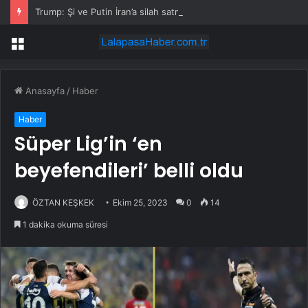
Trump: Şi ve Putin İran’a silah satmayacaklarını söyledi
Menü
Anasayfa
/
Haber
Haber
Süper Lig’in ‘en
beyefendileri’ belli oldu
ÖZTAN KEŞKEK
Ekim 25, 2023
0
14
1 dakika okuma süresi