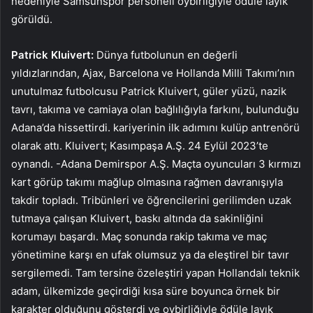
nedeniyle Samsunspor personeli oybirliğiyle ödüle layık
görüldü.
Patrick Kluivert:
Dünya futbolunun en değerli
yıldızlarından, Ajax, Barcelona ve Hollanda Milli Takımı’nın
unutulmaz futbolcusu Patrick Kluivert, güler yüzü, nazik
tavrı, takıma ve camiaya olan bağlılığıyla farkını, bulunduğu
Adana’da hissettirdi. kariyerinin ilk adımını kulüp antrenörü
olarak attı. Kluivert; Kasımpaşa A.Ş. 24 Eylül 2023’te
oynandı. -Adana Demirspor A.Ş. Maçta oyuncuları 3 kırmızı
kart görüp takımı mağlup olmasına rağmen davranışıyla
takdir topladı. Tribünleri ve öğrencilerini gerilimden uzak
tutmaya çalışan Kluivert, baskı altında da sakinliğini
korumayı başardı. Maç sonunda rakip takıma ve maç
yönetimine karşı en ufak olumsuz ya da eleştirel bir tavır
sergilemedi. Tam tersine özeleştiri yapan Hollandalı teknik
adam, ülkemizde geçirdiği kısa süre boyunca örnek bir
karakter olduğunu gösterdi ve oybirliğiyle ödüle layık