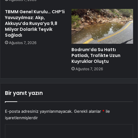
TBMM Genel Kurulu… CHP’li
Yavuzyılmaz: Akp,
Akkuyu’da Rusya’ya 9,8
Milyar Dolarlık Teşvik
Sağladı
Ağustos 7, 2026
Bodrum’da Su Hattı
Patladı, Trafikte Uzun
Kuyruklar Oluştu
Ağustos 7, 2026
Bir yanıt yazın
E-posta adresiniz yayınlanmayacak.
Gerekli alanlar
*
ile
işaretlenmişlerdir
Y