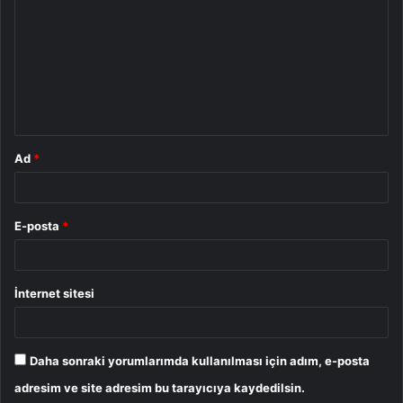
o
r
u
m
*
Ad
*
E-posta
*
İnternet sitesi
Daha sonraki yorumlarımda kullanılması için adım, e-posta
adresim ve site adresim bu tarayıcıya kaydedilsin.