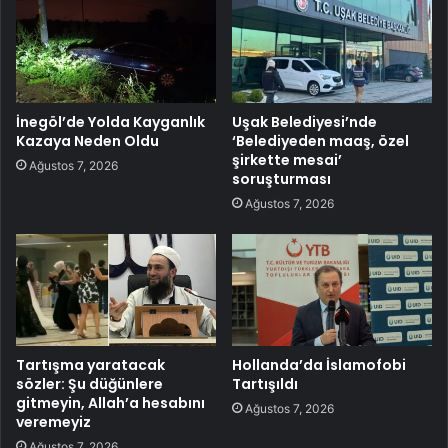
İnegöl’de Yolda Kayganlık
Uşak Belediyesi’nde
Kazaya Neden Oldu
‘Belediyeden maaş, özel
şirkette mesai’
Ağustos 7, 2026
soruşturması
Ağustos 7, 2026
Tartışma yaratacak
Hollanda’da İslamofobi
sözler: Şu düğünlere
Tartışıldı
gitmeyin, Allah’a hesabını
Ağustos 7, 2026
veremeyiz
Ağustos 7, 2026