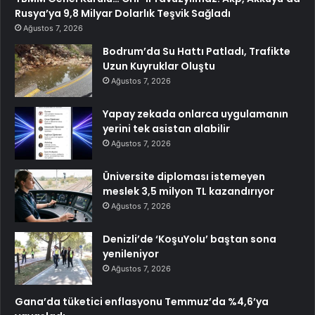
Rusya’ya 9,8 Milyar Dolarlık Teşvik Sağladı
Ağustos 7, 2026
Bodrum’da Su Hattı Patladı, Trafikte
Uzun Kuyruklar Oluştu
Ağustos 7, 2026
Yapay zekada onlarca uygulamanın
yerini tek asistan alabilir
Ağustos 7, 2026
Üniversite diploması istemeyen
meslek 3,5 milyon TL kazandırıyor
Ağustos 7, 2026
Denizli’de ‘KoşuYolu’ baştan sona
yenileniyor
Ağustos 7, 2026
Gana’da tüketici enflasyonu Temmuz’da %4,6’ya